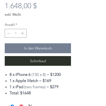
Preis
1.648,00 $
exkl. MwSt.
Anzahl
*
In den Warenkorb
Sofortkauf
8 x iPhone 6
(150 x 8) =
$1200
1 x Apple Watch
=
$169
1 x iPad
(two frames) =
$279
Total: $1648