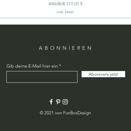
Standardpreis
Sale-Preis
470,00 $
319,00 $
exkl. MwSt.
ABONNIEREN
Gib deine E-Mail hier ein
Abonniere jetzt
© 2021 von FunBoxDesign