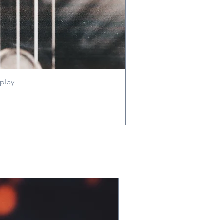
play
Rol